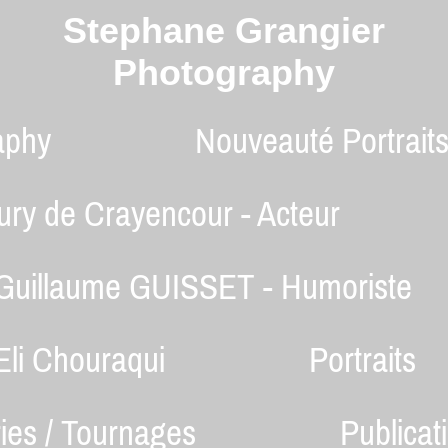
Stephane Grangier
Photography
aphy
Nouveauté Portrait
ury de Crayencour - Acteur
Guillaume GUISSET - Humoriste
li Chouraqui
Portraits
ries / Tournages
Publicat