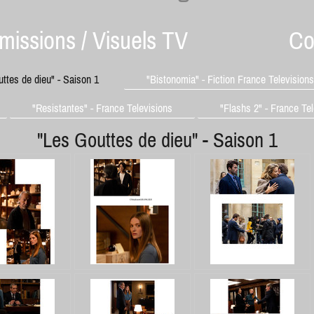
issions / Visuels TV
Co
ttes de dieu" - Saison 1
"Bistonomia" - Fiction France Televisions
"Resistantes" - France Televisions
"Flashs 2" - France Te
"Les Gouttes de dieu" - Saison 1