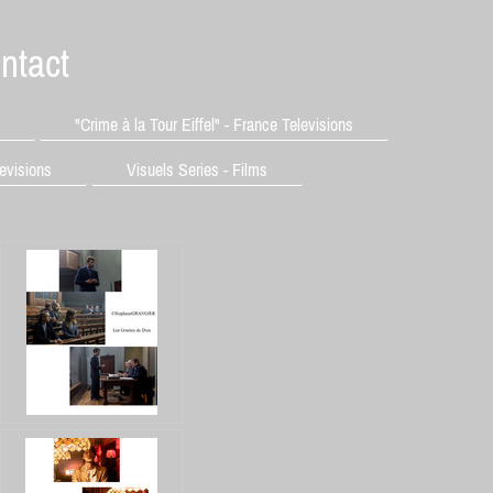
ntact
"Crime à la Tour Eiffel" - France Televisions
levisions
Visuels Series - Films