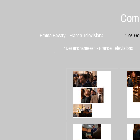
Comm
Emma Bovary - France Televisions
"Les Gou
"Desenchantees" - France Televisions