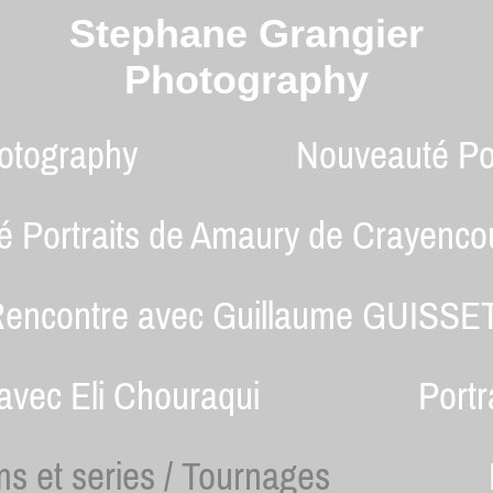
Stephane Grangier
Photography
otography
Nouveauté Por
 Portraits de Amaury de Crayencou
encontre avec Guillaume GUISSET
vec Eli Chouraqui
Portr
ms et series / Tournages